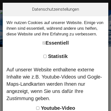
Datenschutzeinstellungen
Wir nutzen Cookies auf unserer Website. Einige von
ihnen sind essentiell, während andere uns helfen,
diese Website und ihre Erfahrung zu verbessern.
Essentiell
Statistik
Hindelanger Bergführerbüro -
Auf unserer Website enthaltene externe
Tour buchen - Bergschule
Inhalte wie z.B. Youtube-Videos und Gogle-
Maps-Landkarten werden Ihnen nur
angezeigt, wenn Sie uns dafür Ihre
Sie können sich hier gleich online
Zustimmung geben.
anmelden. Ergänzen Sie einfach unten
stehendes Formular mit Ihren persönlichen
Youtube-Video