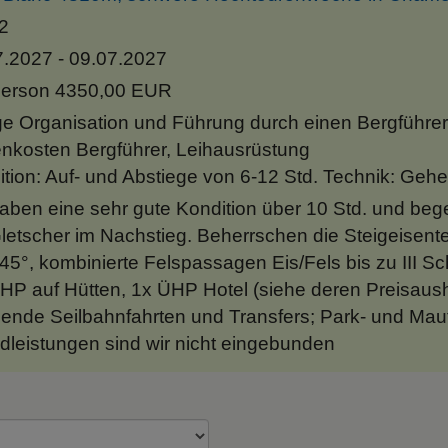
2
7.2027 - 09.07.2027
Person 4350,00 EUR
e Organisation und Führung durch einen Bergführer
nkosten Bergführer, Leihausrüstung
tion: Auf- und Abstiege von 6-12 Std. Technik: Gehen m
aben eine sehr gute Kondition über 10 Std. und beg
letscher im Nachstieg. Beherrschen die Steigeisentec
45°, kombinierte Felspassagen Eis/Fels bis zu III Sc
HP auf Hütten, 1x ÜHP Hotel (siehe deren Preisaus
lende Seilbahnfahrten und Transfers; Park- und Mau
leistungen sind wir nicht eingebunden