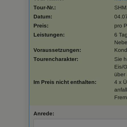
Tour-Nr.:
SHM
Datum:
04.0
Preis:
pro 
Leistungen:
6 Tag
Nebe
Voraussetzungen:
Kondi
Tourencharakter:
Sie h
Eis/G
über 
Im Preis nicht enthalten:
4 x Ü
anfal
Fremd
Anrede: