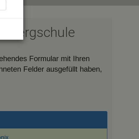
 - Bergschule
tehendes Formular mit Ihren
neten Felder ausgefüllt haben,
nix