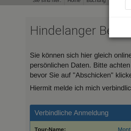
Sie sind hier:
Home
Buchung
Hindelanger Bergf
Sie können sich hier gleich onl
persönlichen Daten. Bitte achten
bevor Sie auf "Abschicken" klick
Hiermit melde ich mich verbindlic
Verbindliche Anmeldung
Tour-Name:
Mont