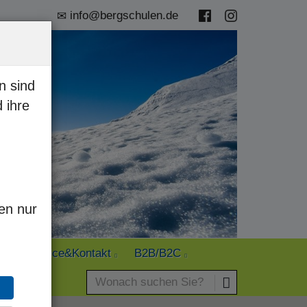
info@bergschulen.de
n sind
 ihre
en nur
s
Service&Kontakt
B2B/B2C