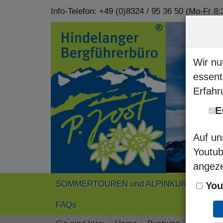
Info-Telefon:
+49 (0)8324 / 95 36 50
(Mo-Fr 8:3
Wir nu
essent
Erfahr
E
Auf un
Youtub
angeze
SOMMERTOUREN und ALPINKURSE 2026
You
FAQs