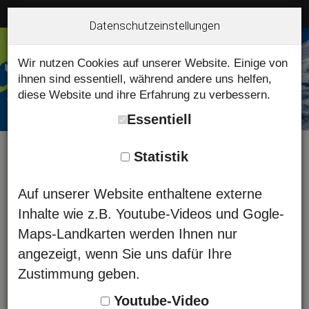
Datenschutzeinstellungen
Wir nutzen Cookies auf unserer Website. Einige von
ihnen sind essentiell, während andere uns helfen,
diese Website und ihre Erfahrung zu verbessern.
Essentiell
Statistik
Hindelanger Bergführerbüro -
Auf unserer Website enthaltene externe
Tour buchen - Bergschule
Inhalte wie z.B. Youtube-Videos und Gogle-
Maps-Landkarten werden Ihnen nur
angezeigt, wenn Sie uns dafür Ihre
Sie können sich hier gleich online
Zustimmung geben.
anmelden. Ergänzen Sie einfach unten
stehendes Formular mit Ihren persönlichen
Youtube-Video