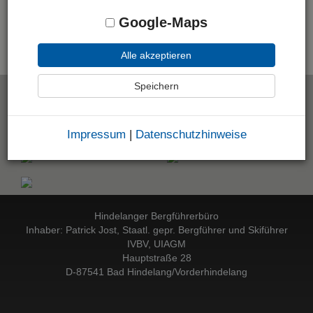
nicht angezeigt werden.
Google-Maps
Alle akzeptieren
Speichern
Die Hindelanger Bergführer empfehlen:
Impressum
|
Datenschutzhinweise
Hindelanger Bergführerbüro
Inhaber: Patrick Jost, Staatl. gepr. Bergführer und Skiführer
IVBV, UIAGM
Hauptstraße 28
D-87541 Bad Hindelang/Vorderhindelang