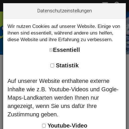
Datenschutzeinstellungen
Wir nutzen Cookies auf unserer Website. Einige von
ihnen sind essentiell, während andere uns helfen,
diese Website und ihre Erfahrung zu verbessern.
Essentiell
Statistik
Hindelanger Bergführerbüro -
Auf unserer Website enthaltene externe
Tour buchen - Bergschule
Inhalte wie z.B. Youtube-Videos und Gogle-
Maps-Landkarten werden Ihnen nur
angezeigt, wenn Sie uns dafür Ihre
Sie können sich hier gleich online
Zustimmung geben.
anmelden. Ergänzen Sie einfach unten
stehendes Formular mit Ihren persönlichen
Youtube-Video