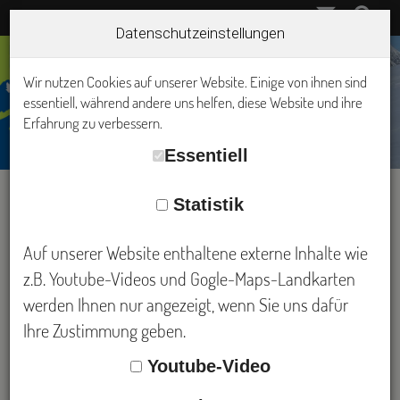
Datenschutzeinstellungen
Wir nutzen Cookies auf unserer Website. Einige von ihnen sind
essentiell, während andere uns helfen, diese Website und ihre
Erfahrung zu verbessern.
Essentiell
Statistik
Skitour Wildspitze 3772m mit
Auf unserer Website enthaltene externe Inhalte wie
Hotelstützpunkt
z.B. Youtube-Videos und Gogle-Maps-Landkarten
werden Ihnen nur angezeigt, wenn Sie uns dafür
Ihre Zustimmung geben.
Geführte
zur
vom
Skitour
Wildspitze 3772m
Pitztal aus. Als schönster Talabschluß
wird
Tirols
Youtube-Video
diese einmalige Landschaft im Pitztal bezeichnet.